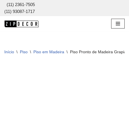
(11) 2361-7505
(11) 93087-1717
Pular
para
o
conteúdo
Início
\
Piso
\
Piso em Madeira
\
Piso Pronto de Madeira Grapia