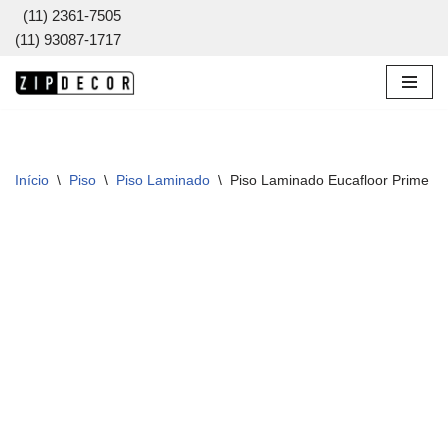
(11) 2361-7505
(11) 93087-1717
Pular
para
o
conteúdo
Início
\
Piso
\
Piso Laminado
\
Piso Laminado Eucafloor Prime Cl