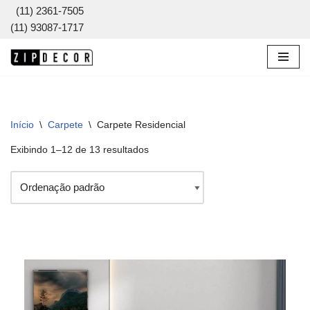
(11) 2361-7505
(11) 93087-1717
Pular
para
o
conteúdo
Início
\
Carpete
\
Carpete Residencial
Exibindo 1–12 de 13 resultados