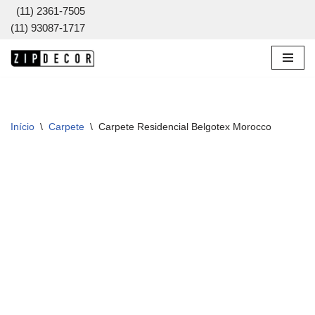
(11) 2361-7505
(11) 93087-1717
Pular
para
o
conteúdo
Início
\
Carpete
\
Carpete Residencial Belgotex Morocco