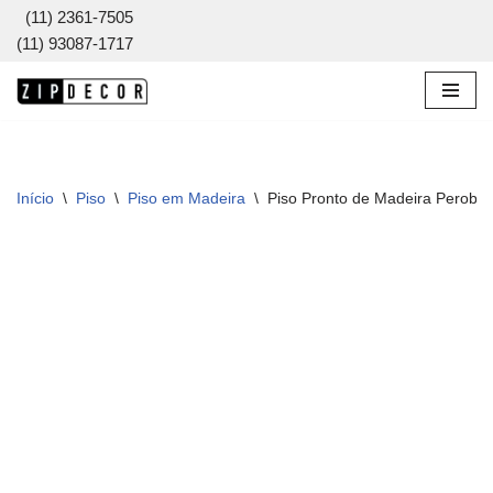
(11) 2361-7505
(11) 93087-1717
Pular
para
o
conteúdo
Início
\
Piso
\
Piso em Madeira
\
Piso Pronto de Madeira Peroba