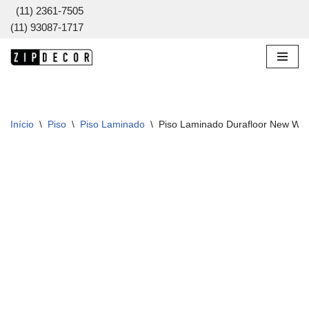
(11) 2361-7505
(11) 93087-1717
Pular
para
o
conteúdo
Início
\
Piso
\
Piso Laminado
\
Piso Laminado Durafloor New Wa