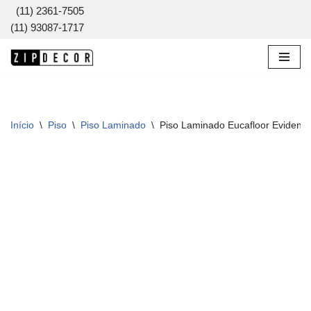
(11) 2361-7505
(11) 93087-1717
Pular
para
o
conteúdo
Início
\
Piso
\
Piso Laminado
\
Piso Laminado Eucafloor Evidenc