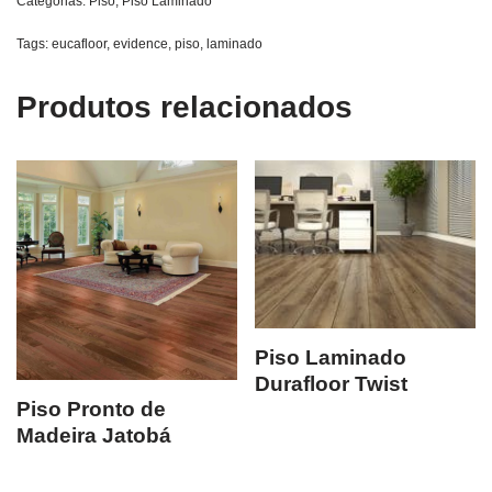
Categorias:
Piso
,
Piso Laminado
Tags:
eucafloor
,
evidence
,
piso
,
laminado
Produtos relacionados
Piso Laminado
Durafloor Twist
Piso Pronto de
Madeira Jatobá