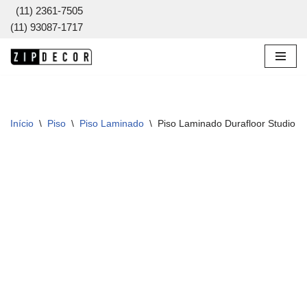
(11) 2361-7505
(11) 93087-1717
Pular
para
o
conteúdo
Início
\
Piso
\
Piso Laminado
\
Piso Laminado Durafloor Studio