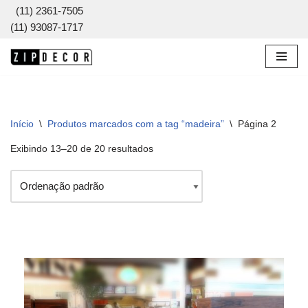
(11) 2361-7505
(11) 93087-1717
Pular
para
o
conteúdo
Início
\
Produtos marcados com a tag “madeira”
\
Página 2
Exibindo 13–20 de 20 resultados