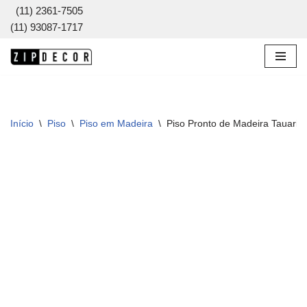
(11) 2361-7505
(11) 93087-1717
Pular
para
o
conteúdo
Início
\
Piso
\
Piso em Madeira
\
Piso Pronto de Madeira Tauari