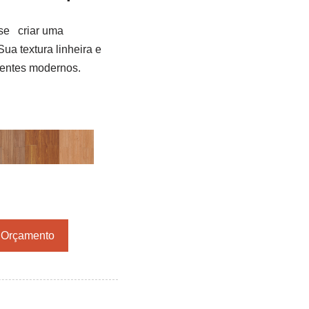
se criar uma
a textura linheira e
ientes modernos.
r Orçamento