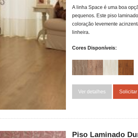
A linha Space é uma boa opç
pequenos. Este piso laminad
coloração levemente acinzent
linheira.
Cores Disponíveis:
Ver detalhes
Solicita
Piso Laminado Dur