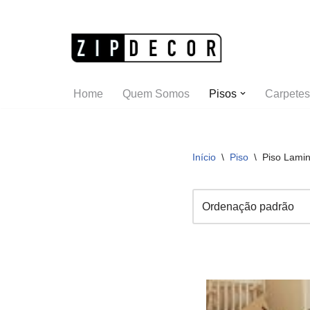
Pular
para
o
Home
Quem Somos
Pisos
Carpetes
conteúdo
Início
\
Piso
\
Piso Lami