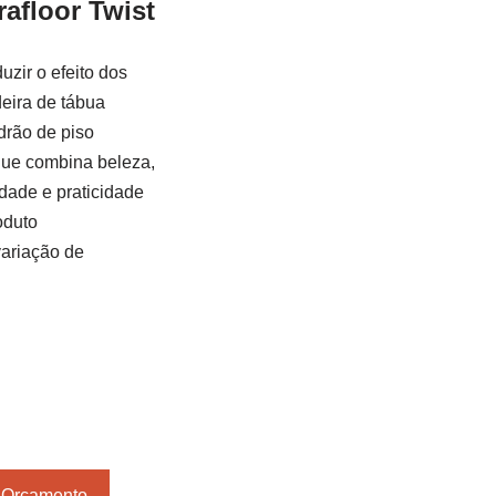
afloor Twist
uzir o efeito dos
eira de tábua
drão de piso
que combina beleza,
idade e praticidade
oduto
variação de
r Orçamento