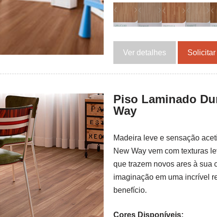
Ver detalhes
Solicita
Piso Laminado Du
Way
Madeira leve e sensação acet
New Way vem com texturas le
que trazem novos ares à sua c
imaginação em uma incrível r
benefício.
Cores Disponíveis: