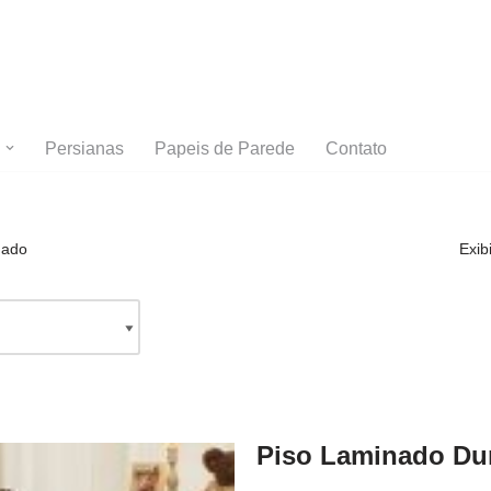
Persianas
Papeis de Parede
Contato
nado
Exib
Piso Laminado Dur