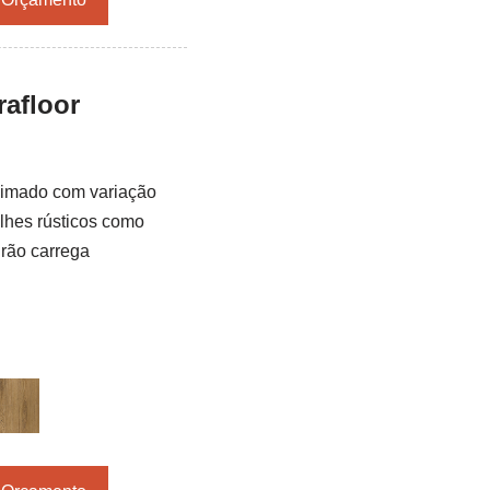
afloor
eimado com variação
lhes rústicos como
drão carrega