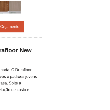
r Orçamento
rafloor New
inada. O Durafloor
ves e padrões jovens
asa. Solte a
elação de custo e