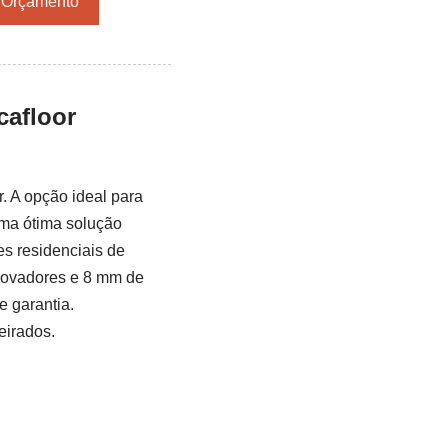
r Orçamento
cafloor
ar. A opção ideal para
uma ótima solução
s residenciais de
novadores e 8 mm de
e garantia.
eirados.