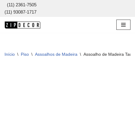
(11) 2361-7505
(11) 93087-1717
Pular
para
o
conteúdo
Início
\
Piso
\
Assoalhos de Madeira
\
Assoalho de Madeira Tauar