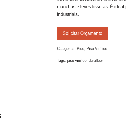
manchas e leves fissuras. É ideal
industriais.
Solicitar Orçamento
Categorias:
Piso
,
Piso Vinílico
Tags:
piso vinilico
,
durafloor
s