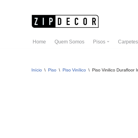
Pular
para
o
Home
Quem Somos
Pisos
Carpetes
conteúdo
Início
\
Piso
\
Piso Vinílico
\
Piso Vinilico Durafloor 