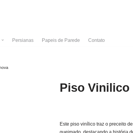
Persianas
Papeis de Parede
Contato
Inova
Piso Vinilico
Este piso vinílico traz o preceito 
queimado, destacando a história do