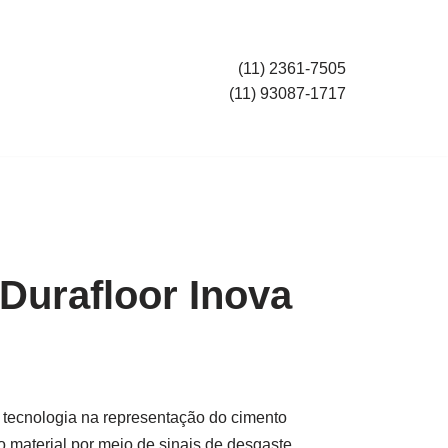
(11) 2361-7505
(11) 93087-1717
 Durafloor Inova
de tecnologia na representação do cimento
 material por meio de sinais de desgaste,