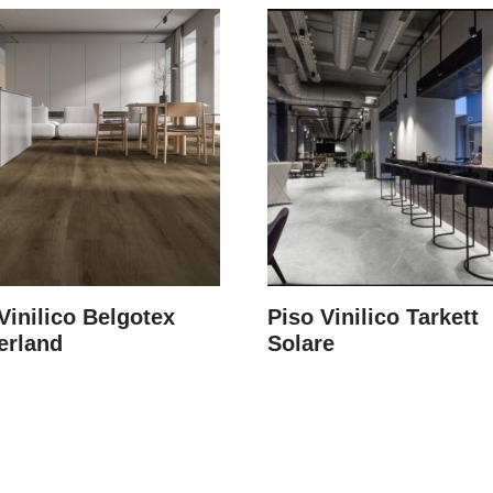
Vinilico Belgotex
Piso Vinilico Tarkett
erland
Solare