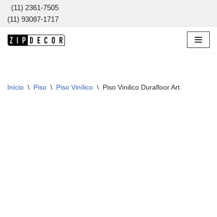
(11) 2361-7505
(11) 93087-1717
Pular
para
o
conteúdo
Início
\
Piso
\
Piso Vinílico
\
Piso Vinilico Durafloor Art