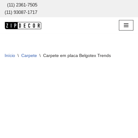
(11) 2361-7505
(11) 93087-1717
Pular
para
o
conteúdo
Início
\
Carpete
\
Carpete em placa Belgotex Trends