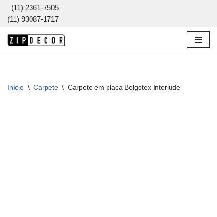
(11) 2361-7505
(11) 93087-1717
Pular
para
o
conteúdo
Início
\
Carpete
\
Carpete em placa Belgotex Interlude