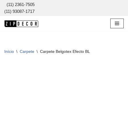
(11) 2361-7505
(11) 93087-1717
Pular
para
o
conteúdo
Início
\
Carpete
\
Carpete Belgotex Efecto BL