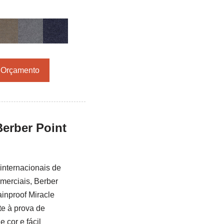
r Orçamento
Berber Point
internacionais de
omerciais, Berber
inproof Miracle
te à prova de
 cor e fácil