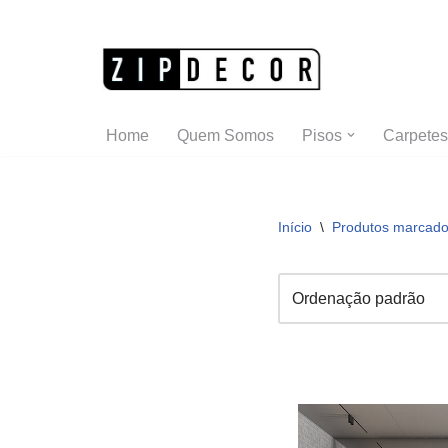
Pular
para
o
Home
Quem Somos
Pisos
Carpetes
conteúdo
Início
\
Produtos marcados