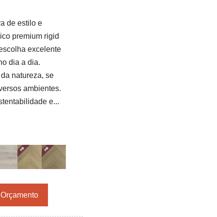
a de estilo e
lico premium rigid
escolha excelente
o dia a dia.
 da natureza, se
versos ambientes.
tentabilidade e...
r Orçamento