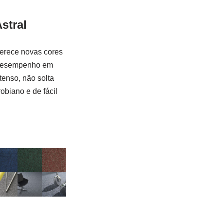
stral
ferece novas cores
 desempenho em
tenso, não solta
robiano e de fácil