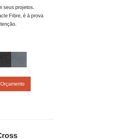
m seus projetos.
cle Fibre, é à prova
tenção.
r Orçamento
Cross