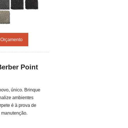
r Orçamento
Berber Point
novo, único. Brinque
nalize ambientes
rpete é à prova de
a manutenção.