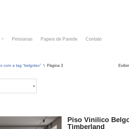
Persianas
Papeis de Parede
Contato
 com a tag “belgotex”
\
Página 3
Exibi
Piso Vinilico Belg
Timberland