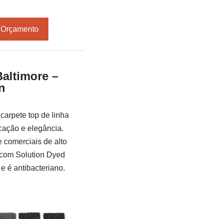
r Orçamento
Baltimore –
n
carpete top de linha
icação e elegância.
e comerciais de alto
o com Solution Dyed
 e é antibacteriano.