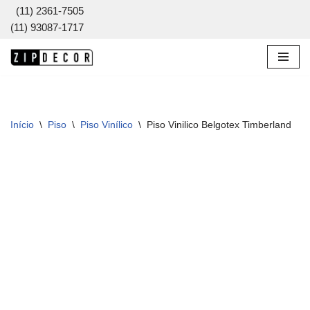
(11) 2361-7505
(11) 93087-1717
Pular
para
o
conteúdo
Início
\
Piso
\
Piso Vinílico
\
Piso Vinilico Belgotex Timberland