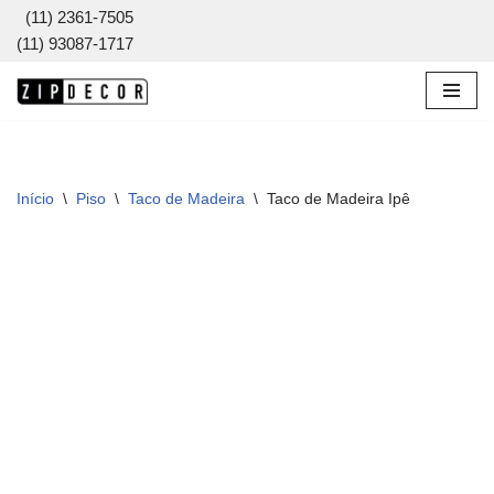
(11) 2361-7505
(11) 93087-1717
Pular
para
o
conteúdo
Início
\
Piso
\
Taco de Madeira
\
Taco de Madeira Ipê