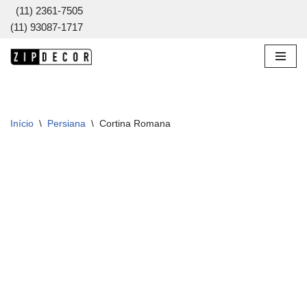
(11) 2361-7505
(11) 93087-1717
Pular
para
o
conteúdo
Início
\
Persiana
\
Cortina Romana