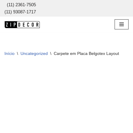
(11) 2361-7505
(11) 93087-1717
Pular
para
o
conteúdo
Início
\
Uncategorized
\
Carpete em Placa Belgotex Layout