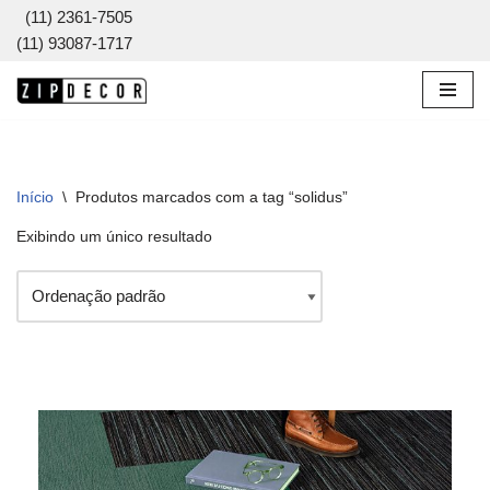
(11) 2361-7505
(11) 93087-1717
Pular
para
o
conteúdo
Início
\
Produtos marcados com a tag “solidus”
Exibindo um único resultado