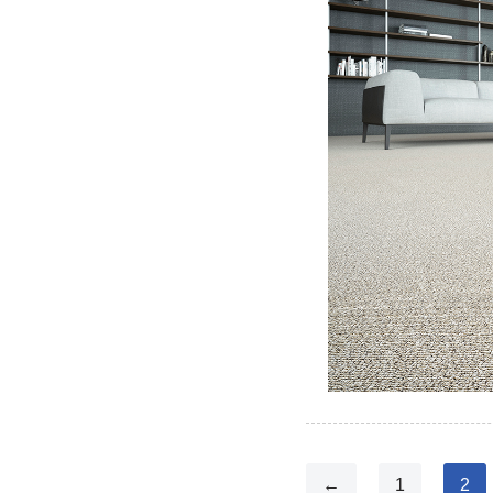
←
1
2