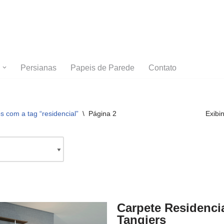
Persianas
Papeis de Parede
Contato
 com a tag “residencial”
\
Página 2
Exibi
Carpete Residenci
Tangiers