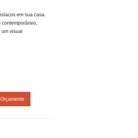
disíacos em sua casa.
n contemporâneo,
e um visual
r Orçamento