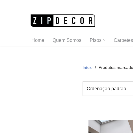
Pular
para
o
Home
Quem Somos
Pisos
Carpetes
conteúdo
Início
\
Produtos marcado