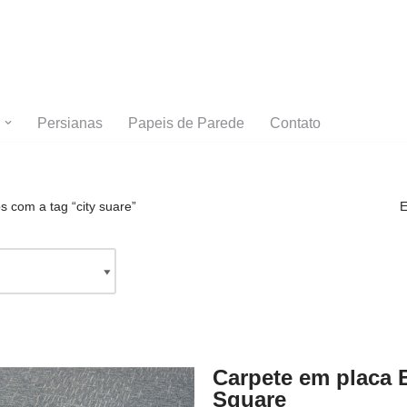
Persianas
Papeis de Parede
Contato
 com a tag “city suare”
E
Carpete em placa 
Square