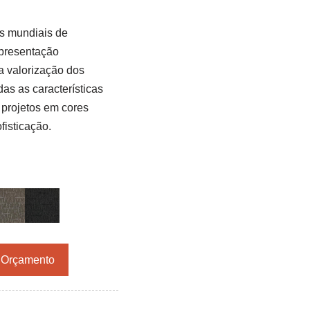
s mundiais de
epresentação
 valorização dos
as as características
 projetos em cores
isticação.
r Orçamento