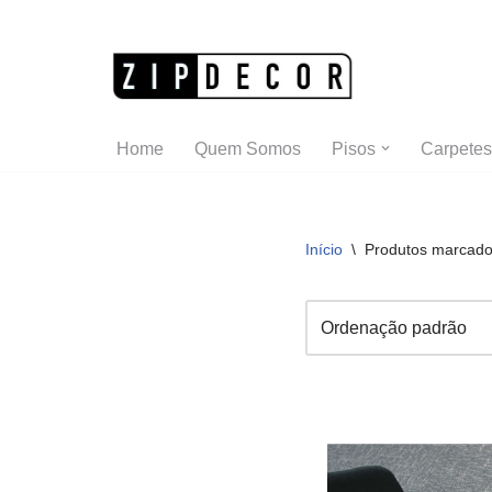
Pular
para
o
Home
Quem Somos
Pisos
Carpetes
conteúdo
Início
\
Produtos marcados