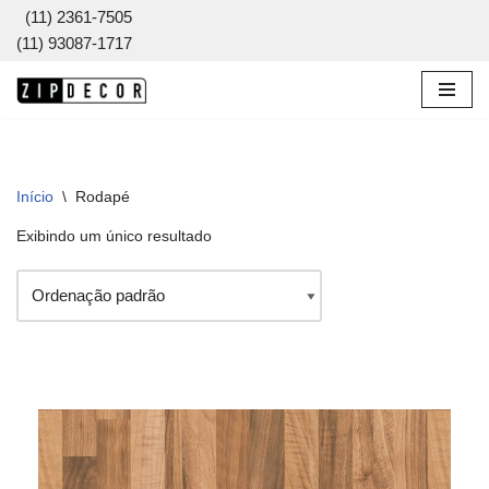
(11) 2361-7505
(11) 93087-1717
Pular
para
o
conteúdo
Início
\
Rodapé
Exibindo um único resultado