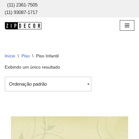
(11) 2361-7505
(11) 93087-1717
Pular
para
o
conteúdo
Início
\
Piso
\
Piso Infantil
Exibindo um único resultado