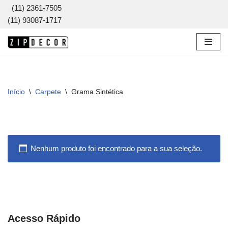
(11) 2361-7505
(11) 93087-1717
Pular
para
o
conteúdo
Início
\
Carpete
\
Grama Sintética
Nenhum produto foi encontrado para a sua seleção.
Acesso Rápido